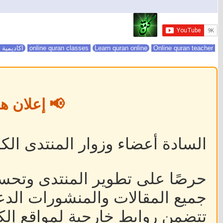
online quran classes
Online quran teacher
Learn quran online
اكاديمية 
📢 إعلان ه
السادة أعضاء وزوار المنتدى الكر
حرصًا على تطوير المنتدى وتحس
جميع المقالات والمنشورات الدعا
تتضمن روابط خارجية لمواقع إلكت