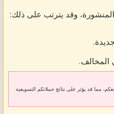
 المنشورة، وقد يترتب على ذلك:
جديدة.
 المخالف.
ابط الخارجية إلى فقدان الروابط الخلفية (Backlinks) الخاصة بمواقعكم، مما قد يؤثر على نتائج حملاتكم التسويقية