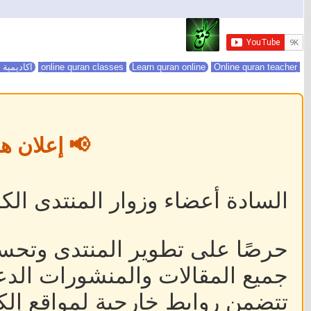
online quran classes
Online quran teacher
Learn quran online
اكاديمية 
📢 إعلان ه
السادة أعضاء وزوار المنتدى الكر
حرصًا على تطوير المنتدى وتحس
جميع المقالات والمنشورات الدعا
تتضمن روابط خارجية لمواقع إلكت