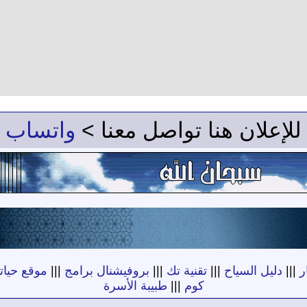
للإعلان هنا تواصل معنا >
واتساب
ر
|||
دليل السياح
|||
تقنية تك
|||
بروفيشنال برامج
|||
موقع حياته
كوم
|||
طبيبة الأسرة