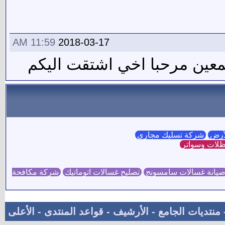
11:59 AM
2018-03-17
معين مرحبا اخي اشتقت اليكم
لأرض
شركة تسليك مجاري
لات وسواتر
يانة غسالات سامسونج
تصليح غسالات اتوماتيك
شركة مكافحة
منتديات الجامع
-
الأرشيف
-
قواعد المنتدى
-
الأعلى