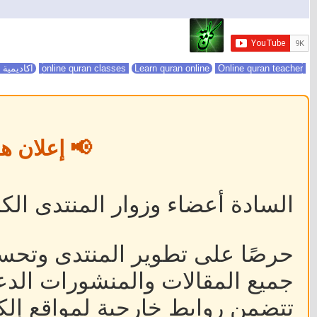
online quran classes
Online quran teacher
Learn quran online
اكاديمية 
📢 إعلان ه
السادة أعضاء وزوار المنتدى الكر
حرصًا على تطوير المنتدى وتحس
جميع المقالات والمنشورات الدعا
تتضمن روابط خارجية لمواقع إلكت