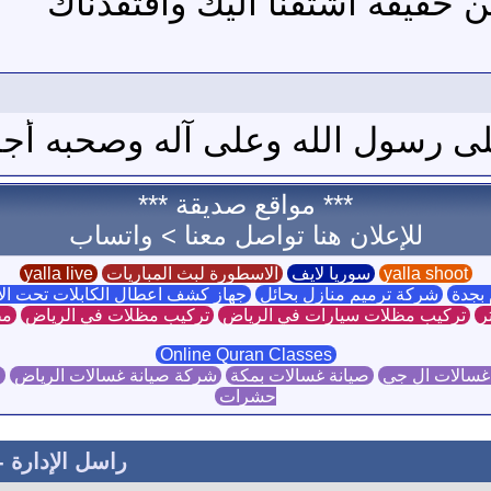
 حقيقة اشتقنا اليك وافتقدناك
على رسول الله وعلى آله وصحبه أج
*** مواقع صديقة ***
للإعلان هنا تواصل معنا >
واتساب
yalla shoot
سوريا لايف
الاسطورة لبث المباريات
yalla live
بجدة
شركة ترميم منازل بحائل
جهاز كشف اعطال الكابلات تحت ا
ر
تركيب مظلات سيارات في الرياض
تركيب مظلات في الرياض
مظ
Online Quran Classes
غسالات ال جي
صيانة غسالات بمكة
شركة صيانة غسالات الرياض
ص
حشرات
راسل الإدارة
-