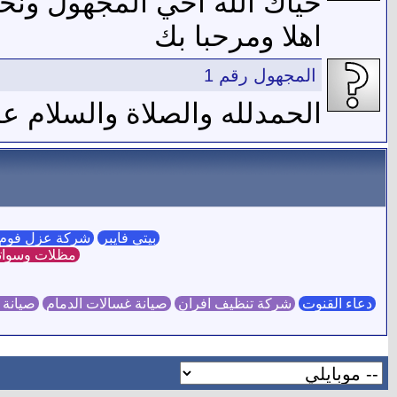
حياك الله اخي المجهول ونحن
اهلا ومرحبا بك
المجهول رقم 1
الحمدلله والصلاة والسلام 
بيتي فايبر
شركة عزل فوم 
مظلات وسوات
دعاء القنوت
شركة تنظيف افران
صيانة غسالات الدمام
صيانة 