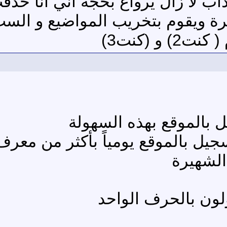
اب لا زال يرواغ بحجة أني أنا حذف
ة ويقوم بتخريب المواضيع و السب و
و (كنت3)
بالموقع بهذه السهولة
يل بالموقع يومياً بأكثر من معر
لون بالحرف الواحد