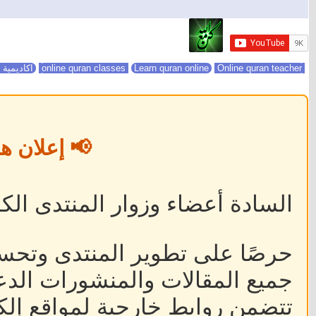
online quran classes
Online quran teacher
Learn quran online
اكاديمية 
📢 إعلان ه
السادة أعضاء وزوار المنتدى الكر
حرصًا على تطوير المنتدى وتحس
جميع المقالات والمنشورات الدعا
تتضمن روابط خارجية لمواقع إلكت