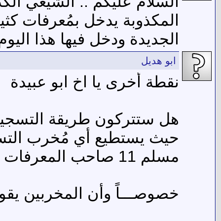
السلام عليكم .. الشيعي الكذ
المكذوبة يدخل بمُعرفات كثير
الجديدة ودخل فيها هذا اليوم ( كنت2) 
ابو هديل
نقطة أخرى يا اخ ابو عبيدة
هل ستتركون طريقة التسجيل 
حيث يستطيع أي مُخرب التسج
مسلم 11 صاحب المعرفات الشهيرة
خصوصـــاً وأن المخربين يقو