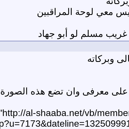
ركاته
ليس معي لوحة المراقبين
غريب مسلم لو أبو جهاد
لى وبركاته
على معرفى وان تضع هذه الصورة ك
hp?u=7173&dateline=13250999