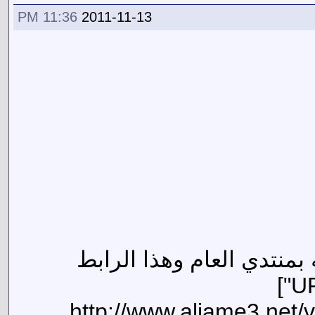
11:36 PM
2011-11-13
منتدي العام وهذا الرابط
[URL="http://www.aljame3.net/vb/showthread.php?t=26658"]
[COLOR=#1655a3]http://www.al