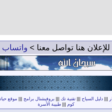
للإعلان هنا تواصل معنا >
واتساب
ر
|||
دليل السياح
|||
تقنية تك
|||
بروفيشنال برامج
|||
موقع حياته
كوم
|||
طبيبة الأسرة