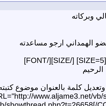
لي وبركاته
ضو الهمداني ارجو مساعدته
عديل كلمة بالعنوان موضوع كتبته ب
jame3.net/vb/showthread.php?t=26658[