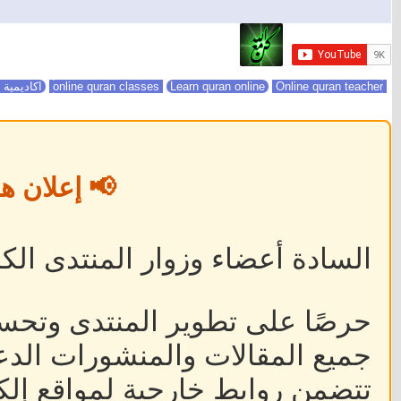
online quran classes
Online quran teacher
Learn quran online
اكاديمية 
📢 إعلان ه
السادة أعضاء وزوار المنتدى الكر
حرصًا على تطوير المنتدى وتحس
جميع المقالات والمنشورات الدعا
تتضمن روابط خارجية لمواقع إلكت