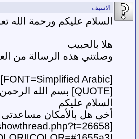
الاسيف
السلام عليكم ورحمة الله تعا
هلا بالحبيب
وصلتني هذه الرسالة من الع
[FONT=Simplified Arabic][SIZE=5] [/SIZE][/FONT]
[QUOTE] بسم الله الرحمن الرحيم
السلام عليكم
أخي هل بالأمكان مساعدتى وت
/COLOR]