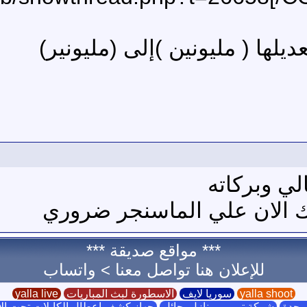
يلها ( مليونين )إلى (مليونير)
لي وبركاته
ك الان علي الماسنجر ضروري
*** مواقع صديقة ***
للإعلان هنا تواصل معنا >
واتساب
yalla shoot
سوريا لايف
الاسطورة لبث المباريات
yalla live
بجدة
شركة ترميم منازل بحائل
جهاز كشف اعطال الكابلات تحت ا