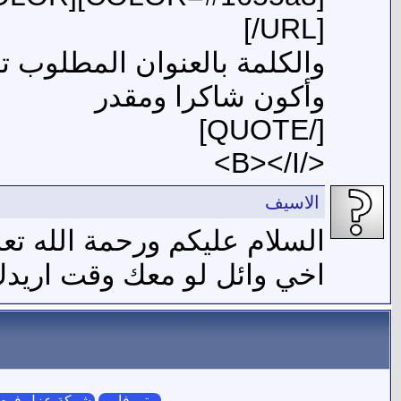
[/URL]
والكلمة بالعنوان المطلوب تعد
وأكون شاكرا ومقدر
[/QUOTE]
</B></I>
الاسيف
السلام عليكم ورحمة الله تعا
اخي وائل لو معك وقت اريد
بيتي فايبر
شركة عزل فوم 