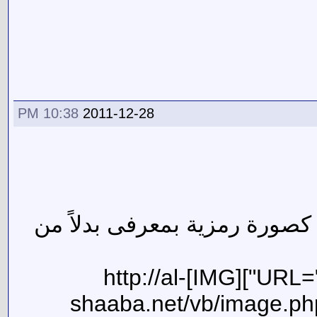
10:38 PM
2011-12-28
صورة رمزية بمعرفى بدلاً من
[CENTER] [URL="http://al-shaaba.net/vb/member.php?u=7173"][IMG]http://al-
shaaba.net/vb/image.p