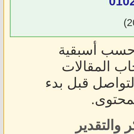
010
 حسب أسبقية
اب المقالات
لتواصل قبل بدء
محتوى.
 والتقدير