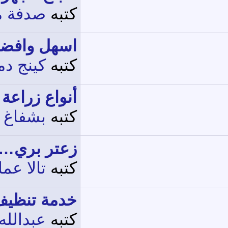
كتبه
صدفة م
اسهل وافضل
كتبه
كينج دمن
أنواع زراعة 
كتبه
بشفاغ
زعتر بري… ك
كتبه
تالا عما
خدمة تنظيف
كتبه
عبدالله 