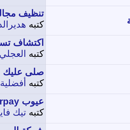
تنظيف مجال
كتبه
هديرالد
اكتشاف تسر
كتبه
العجلي
صلى عليك الل
كتبه
أفضلية
عيوب urpay – مراجعة...
كتبه
تيك فا