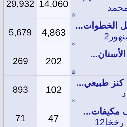
14,060
29,932
حمد
 الخطوات...
4,863
5,679
هور2
الأسنان...
202
269
نز طبيعي...
102
893
د
 مكيفات...
47
71
رخخا12