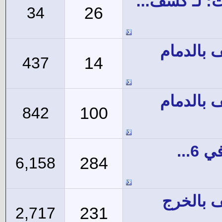
: لـ كشف...
26
34
 بالدمام
14
437
 بالدمام
100
842
6...
284
6,158
 بالخرج
231
2,717