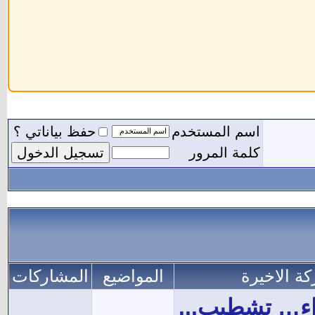
اسم المستخدم
حفظ بياناتي ؟
كلمة المرور
كة الاخيرة
المواضيع
المشاركات
اء… تشطيب...