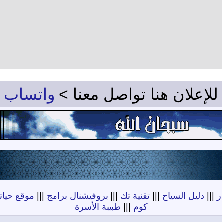
للإعلان هنا تواصل معنا >
واتساب
ر
|||
دليل السياح
|||
تقنية تك
|||
بروفيشنال برامج
|||
موقع حياته
كوم
|||
طبيبة الأسرة