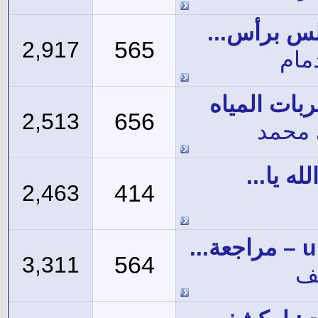
س برأس...
565
2,917
مام
بات المياه
656
2,513
 محمد
ه يا...
414
2,463
564
3,311
يف