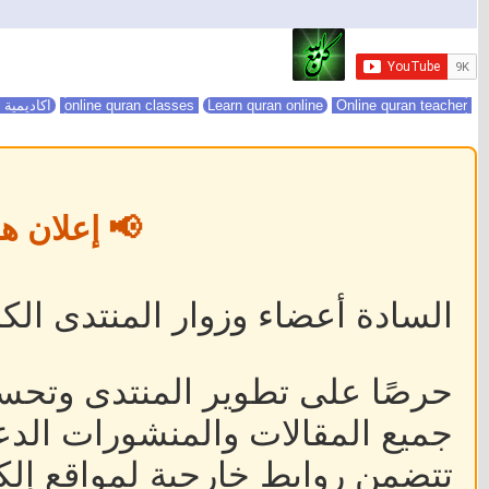
online quran classes
Online quran teacher
Learn quran online
اكاديمية 
📢 إعلان ه
السادة أعضاء وزوار المنتدى الكر
حرصًا على تطوير المنتدى وتحس
جميع المقالات والمنشورات الدعا
تتضمن روابط خارجية لمواقع إلكت