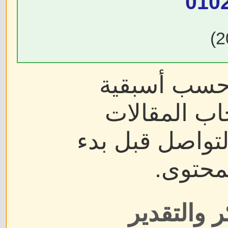
010
 حسب أسبقية
اب المقالات
لتواصل قبل بدء
محتوى.
 والتقدير