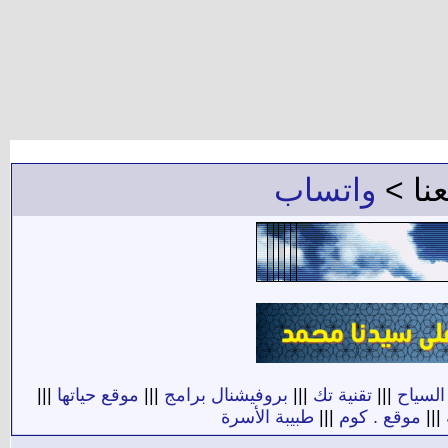
عنا >
واتساب
السياح
|||
تقنية تك
|||
بروفيشنال برامج
|||
موقع حياتها
|||
|||
موقع . كوم
|||
طبيبة الأسرة