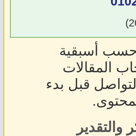
010
 حسب أسبقية
اب المقالات
لتواصل قبل بدء
محتوى.
 والتقدير