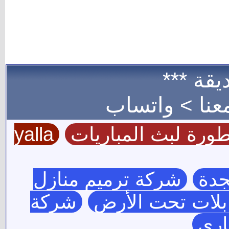
يقة ***
عنا >
واتساب
ورة لبث المباريات
yalla
جدة
شركة ترميم منازل
بلات تحت الأرض
شركة
اري