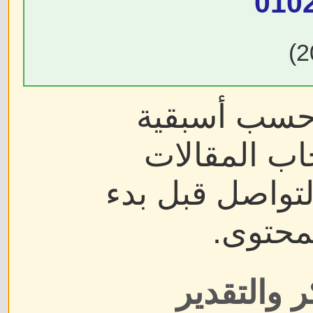
010
 حسب أسبقية
اب المقالات
لتواصل قبل بدء
محتوى.
 والتقدير