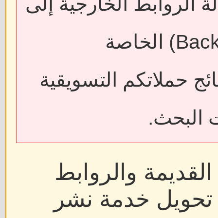
ية إلى
يقية
بط
شر