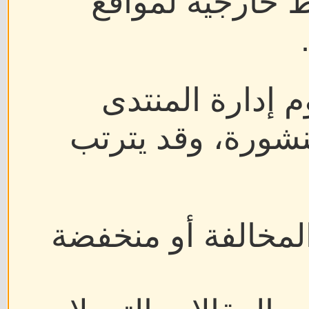
ع
تب
خفضة