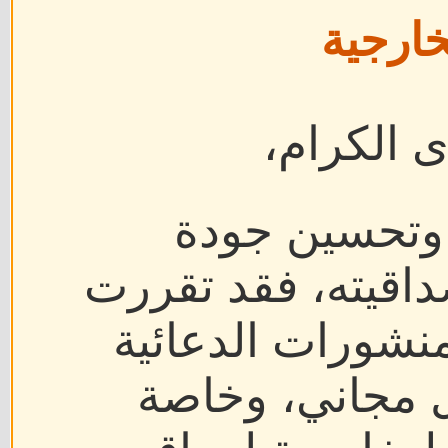
ررت
ية
ة