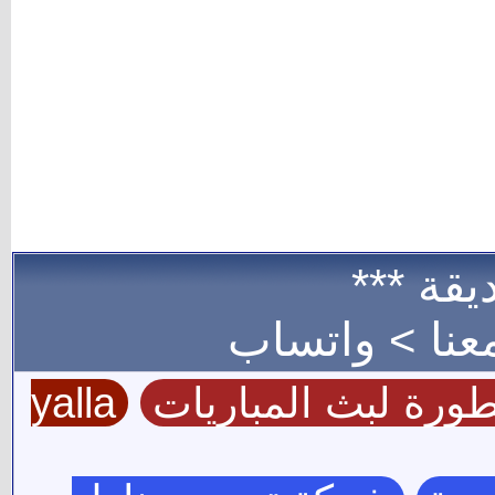
ت
yalla