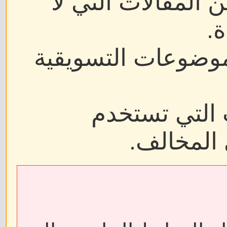
 لا
يقية