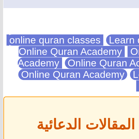
Acad
Onlin
ية