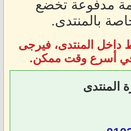
ع
فيرجى
كن.