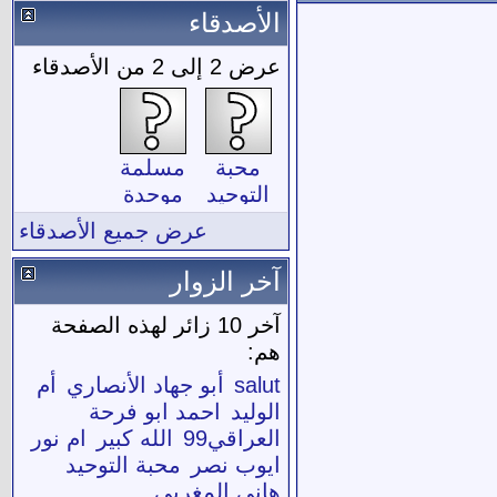
الأصدقاء
عرض 2 إلى 2 من الأصدقاء
محبة
مسلمة
التوحيد
موحدة
عرض جميع الأصدقاء
آخر الزوار
آخر 10 زائر لهذه الصفحة
هم:
salut
أبو جهاد الأنصاري
أم
الوليد
احمد ابو فرحة
العراقي99
الله كبير
ام نور
ايوب نصر
محبة التوحيد
هاني المغربي