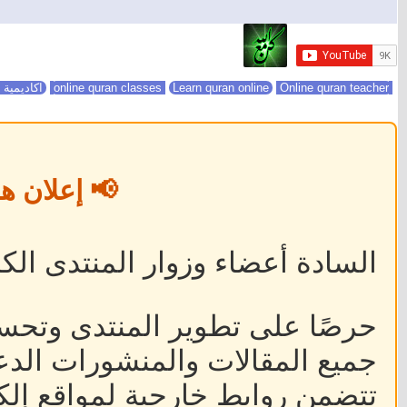
online quran classes
Online quran teacher
Learn quran online
اكاديمية 
📢 إعلان ه
السادة أعضاء وزوار المنتدى الكر
حرصًا على تطوير المنتدى وتحس
جميع المقالات والمنشورات الدعا
تتضمن روابط خارجية لمواقع إلكت