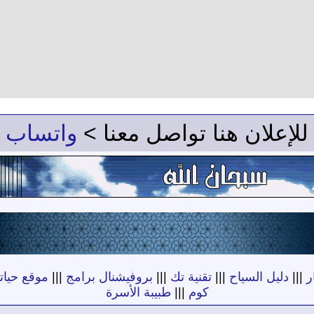
للإعلان هنا تواصل معنا >
واتساب
ر
|||
دليل السياح
|||
تقنية تك
|||
بروفيشنال برامج
|||
موقع حياته
كوم
|||
طبيبة الأسرة