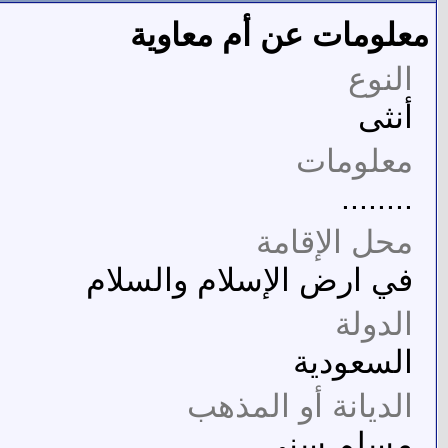
معلومات عن أم معاوية
النوع
أنثى
معلومات
........
محل الإقامة
في ارض الإسلام والسلام
الدولة
السعودية
الديانة أو المذهب
مسلم سنى