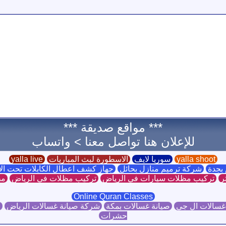
*** مواقع صديقة ***
للإعلان هنا تواصل معنا >
واتساب
yalla shoot
سوريا لايف
الاسطورة لبث المباريات
yalla live
بجدة
شركة ترميم منازل بحائل
جهاز كشف اعطال الكابلات تحت ا
ر
تركيب مظلات سيارات في الرياض
تركيب مظلات في الرياض
مظ
Online Quran Classes
غسالات ال جي
صيانة غسالات بمكة
شركة صيانة غسالات الرياض
ص
حشرات