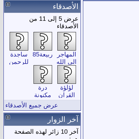
الأصدقاء
عرض 5 إلى 11 من
الأصدقاء
المهاجر
ربيعة85
ساجدة
الى الله
للرحمن
لؤلؤة
درة
القران
مكنونة
عرض جميع الأصدقاء
آخر الزوار
آخر 10 زائر لهذه الصفحة
هم: