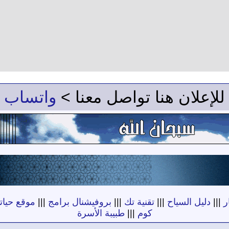
للإعلان هنا تواصل معنا >
واتساب
ر
|||
دليل السياح
|||
تقنية تك
|||
بروفيشنال برامج
|||
موقع حياته
كوم
|||
طبيبة الأسرة