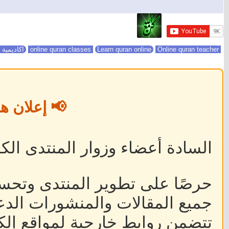
online quran classes
Online quran teacher
Learn quran online
اكاديمية 
📢 إعلان ه
السادة أعضاء وزوار المنتدى الكر
حرصًا على تطوير المنتدى وتحس
جميع المقالات والمنشورات الدعا
تتضمن روابط خارجية لمواقع إلكت