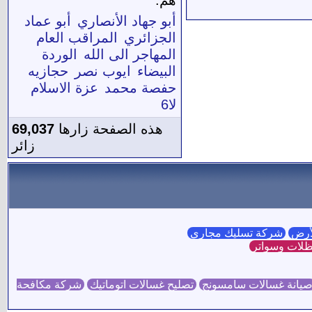
أبو جهاد الأنصاري
أبو عماد
الجزائري
المراقب العام
المهاجر الى الله
الوردة
البيضاء
ايوب نصر
حجازيه
حفصة محمد
عزة الاسلام
لا6
هذه الصفحة زارها
69,037
زائر
لأرض
شركة تسليك مجاري
لات وسواتر
يانة غسالات سامسونج
تصليح غسالات اتوماتيك
شركة مكافحة