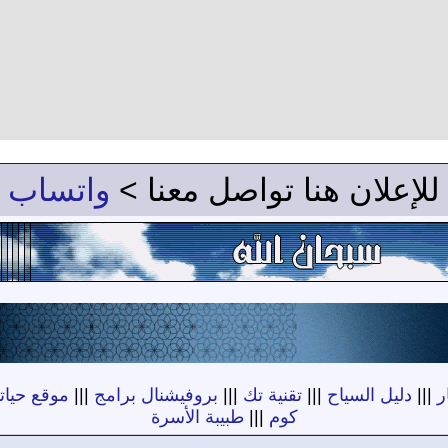
للإعلان هنا تواصل معنا >
واتساب
ر
|||
دليل السياح
|||
تقنية تك
|||
بروفيشنال برامج
|||
موقع حياته
كوم
|||
طبيبة الأسرة