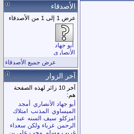
الأصدقاء
عرض 1 إلى 1 من الأصدقاء
أبو جهاد
الأنصاري
عرض جميع الأصدقاء
آخر الزوار
آخر 10 زائر لهذه الصفحة
هم:
أبو جهاد الأنصاري
أمجد
الميساوي
المذنب
امتلاك
امزكلو
سيف السنه
عبد
الرحمن
غرباء ولكن سعداء
غريب مسلم
محب علي بن