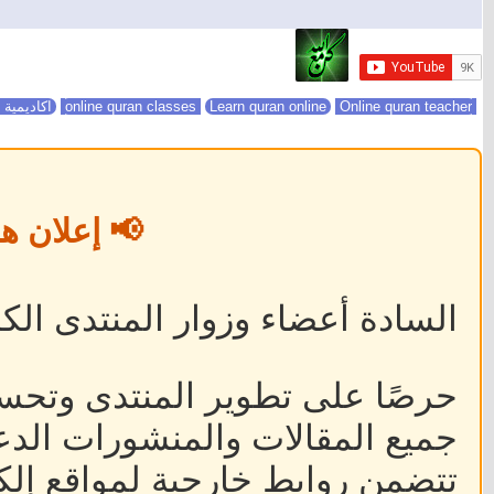
online quran classes
Online quran teacher
Learn quran online
اكاديمية 
📢 إعلان ه
السادة أعضاء وزوار المنتدى الكر
حرصًا على تطوير المنتدى وتحس
جميع المقالات والمنشورات الدعا
تتضمن روابط خارجية لمواقع إلكت