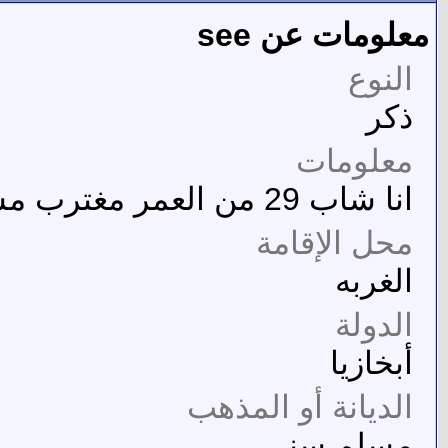
معلومات عن see
النوع
ذكر
معلومات
انا شاب 29 من العمر مغترب مسلم سني اصلي من الاردن
محل الإقامة
الغربه
الدولة
أبخازيا
الديانة أو المذهب
مسلم سنى