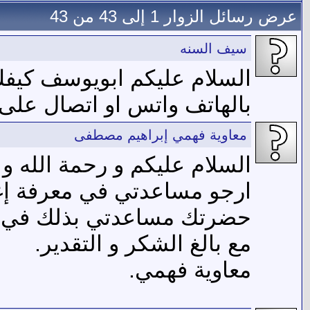
عرض رسائل الزوار 1 إلى
43
من
43
سيف السنه
السلام عليكم ابويوسف كيفك
بالهاتف واتس او اتصال على
معاوية فهمي إبراهيم مصطفى
السلام عليكم و رحمة الله و ب
ارجو مساعدتي في معرفة إغ
حضرتك مساعدتي بذلك في إبل
مع بالغ الشكر و التقدير.
معاوية فهمي.