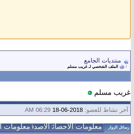
منتديات الجامع
الملف الشخصي لـ غريب مسلم
غريب مسلم
آخر نشاط للعضو:
2018-06-18
06:29 AM
معلومات عني
الاحصائيات
الأصدقاء
معلومات ال
رسائل الزوار