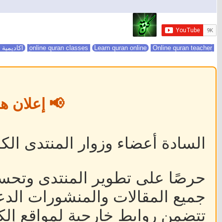
online quran classes
Online quran teacher
Learn quran online
اكاديمية 
📢 إعلان ه
السادة أعضاء وزوار المنتدى الكر
حرصًا على تطوير المنتدى وتحس
جميع المقالات والمنشورات الدعا
تتضمن روابط خارجية لمواقع إلكت