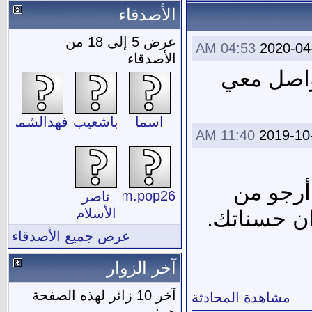
الأصدقاء
عرض 5 إلى 18 من
04:53 AM
2020-04
الأصدقاء
واصل معي
اسما
باشعيب
فهدالشمري
11:40 AM
2019-10
أرجو من
mam.pop26
ناصر
الأسلام
ان حسناتك.
عرض جميع الأصدقاء
آخر الزوار
آخر 10 زائر لهذه الصفحة
مشاهدة المحادثة
هم: