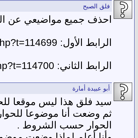
فلق الصبح
احذف جميع مواضيعي عن الف
الرابط الأول: https://www.aljame3.net/vb/showthread.php?t=114699
الرابط الثاني: https://www.aljame3.net/vb/showthread.php?t=114700
أبو عبيدة أمارة
سيد فلق هذا ليس موقعا للح
ثم وضعت أنا موضوعا للحوار
الحوار حسب الشروط .
وأنا أعلم لماذا وضعت موضو