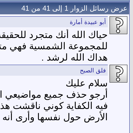
عرض رسائل الزوار 1 إلى
41
من
41
أبو عبيدة أمارة
حياك الله أنك متجرد للحقيقة 
للمجموعة الشمسية فهي متف
هداك الله لرشد .
فلق الصبح
سلام عليك
أرجو حذف جميع مواضيعي الفل
فيه الكفاية كوني ناقشت هذ
الأرض حول نفسها وأرى أنه ل