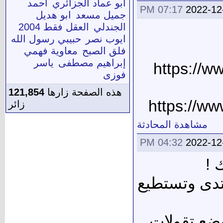
أبو عماد الجزائري
أحمد
07:17 PM
2022-12
جميل مسعد
ابو هديل
الجندلي
العقل فقط 2004
ايوب نصر
حبيبي رسول الله
فلق الصبح
معاوية فهمي
إبراهيم مصطفى
ياسر
فوزى
هذه الصفحة زارها
121,854
زائر
مشاهدة المحادثة
04:32 PM
2022-12
 !
تدى وتستطيع
ضع تقولات