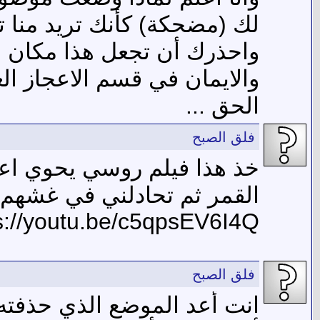
لك (مضحكة) كأنك تريد منا تبن
واحذرك أن تجعل هذا مكان ل
والايمان في قسم الاعجاز ال
الحق ...
فلق الصبح
خذ هذا فيلم روسي يحوي اعت
القمر ثم تحادلني في غشهم
s://youtu.be/c5qpsEV6I4Q
فلق الصبح
انت أعد الموضع الذي حذفته