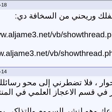
-18
لك وريحني من السخافة دي:
-14
وار ، فلا تضطرني إلى محو رسائلك
 في قسم الاعجاز العلمي في المن
عك وهو لنشر السموم والتذاكي بو