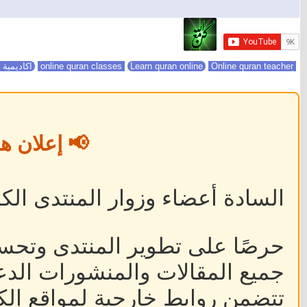
online quran classes
Online quran teacher
Learn quran online
اكاديمية 
📢 إعلان ه
السادة أعضاء وزوار المنتدى الكر
حرصًا على تطوير المنتدى وتحس
جميع المقالات والمنشورات الدعا
تتضمن روابط خارجية لمواقع إلكت