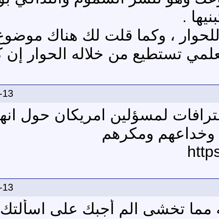
يها .
لحوار ، وكما قلت لك هناك موضوع
علمي تستطيع من خلاله الحوار إن ك
-13
رافات لمسؤلين امريكان حول انهم
 وخداعهم ومكرهم
http
-13
 مما تخشى الم أجبك على اسألتك