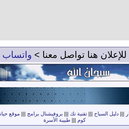
للإعلان هنا تواصل معنا >
واتساب
ر
|||
دليل السياح
|||
تقنية تك
|||
بروفيشنال برامج
|||
موقع حياته
كوم
|||
طبيبة الأسرة