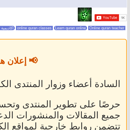
online quran classes
Online quran teacher
Learn quran online
اكاديمية 
📢 إعلان ه
السادة أعضاء وزوار المنتدى الكر
حرصًا على تطوير المنتدى وتحس
جميع المقالات والمنشورات الدعا
تتضمن روابط خارجية لمواقع إلكت