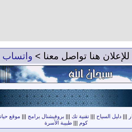
للإعلان هنا تواصل معنا >
واتساب
ر
|||
دليل السياح
|||
تقنية تك
|||
بروفيشنال برامج
|||
موقع حياته
كوم
|||
طبيبة الأسرة