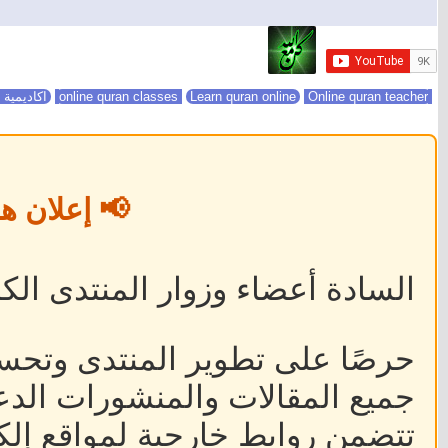
online quran classes
Online quran teacher
Learn quran online
اكاديمية 
📢 إعلان ه
السادة أعضاء وزوار المنتدى الكر
حرصًا على تطوير المنتدى وتحس
جميع المقالات والمنشورات الدعا
تتضمن روابط خارجية لمواقع إلكت