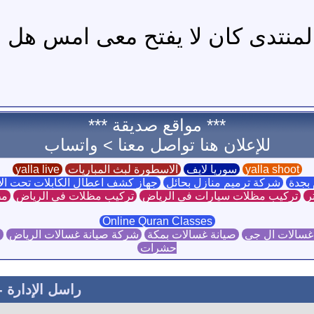
المنتدى كان لا يفتح معى امس هل م
*** مواقع صديقة ***
للإعلان هنا تواصل معنا >
واتساب
yalla shoot
سوريا لايف
الاسطورة لبث المباريات
yalla live
بجدة
شركة ترميم منازل بحائل
جهاز كشف اعطال الكابلات تحت ا
ر
تركيب مظلات سيارات في الرياض
تركيب مظلات في الرياض
مظ
Online Quran Classes
غسالات ال جي
صيانة غسالات بمكة
شركة صيانة غسالات الرياض
ص
حشرات
راسل الإدارة
-