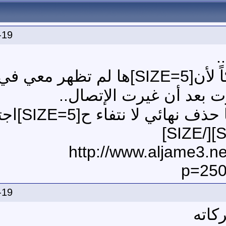
-19
[SIZE=5]أنا وضعتها استدراكاً لأن[SIZE=5]ها ل
رت بعد أن غيرت الإتصال..
[URL]http://www.aljame3
p=250
-19
كاته