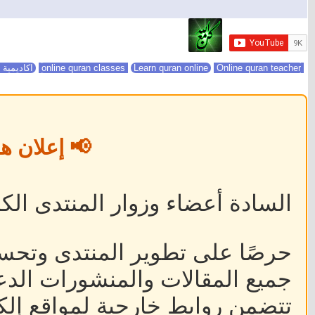
online quran classes
Online quran teacher
Learn quran online
اكاديمية 
📢 إعلان ه
السادة أعضاء وزوار المنتدى الكر
حرصًا على تطوير المنتدى وتحس
جميع المقالات والمنشورات الدعا
تتضمن روابط خارجية لمواقع إلكت