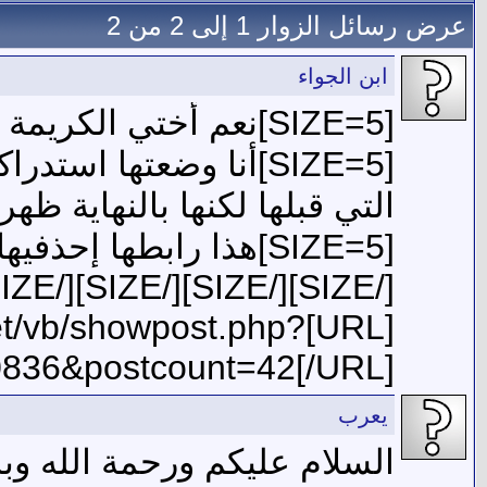
عرض رسائل الزوار 1 إلى
2
من
2
ابن الجواء
[SIZE=5]نعم أختي الكريمة ..
التي قبلها لكنها بالنهاية ظه
[SIZE=5]هذا رابطها إحذفيها حذف نهائي لا نتفاء ح[SIZE=5]اجتها..
[/SIZE][/SIZE][/SIZE][/SIZE][/SIZE]
.net/vb/showpost.php?
836&postcount=42[/URL]
يعرب
السلام عليكم ورحمة الله وبر