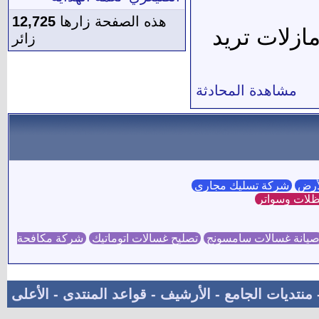
هذه الصفحة زارها
12,725
ازلات تريد
زائر
مشاهدة المحادثة
لأرض
شركة تسليك مجاري
لات وسواتر
يانة غسالات سامسونج
تصليح غسالات اتوماتيك
شركة مكافحة
منتديات الجامع
-
الأرشيف
-
قواعد المنتدى
-
الأعلى