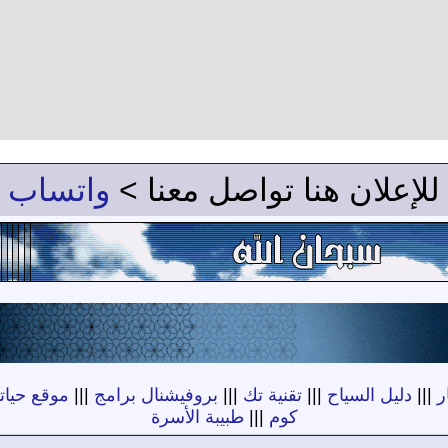
للإعلان هنا تواصل معنا >
واتساب
ر
|||
دليل السياح
|||
تقنية تك
|||
بروفيشنال برامج
|||
موقع حياته
كوم
|||
طبيبة الأسرة