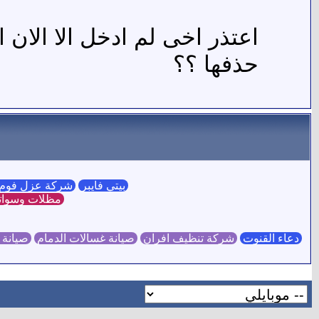
اعتذر اخى لم ادخل الا الان 
حذفها ؟؟
بيتي فايبر
شركة عزل فوم 
مظلات وسوات
دعاء القنوت
شركة تنظيف افران
صيانة غسالات الدمام
صيانة 