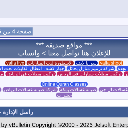
صفحة 4 من 6
*** مواقع صديقة ***
للإعلان هنا تواصل معنا >
واتساب
yalla shoot
سوريا لايف
الاسطورة لبث المباريات
yalla live
بجدة
شركة ترميم منازل بحائل
جهاز كشف اعطال الكابلات تحت ا
ر
تركيب مظلات سيارات في الرياض
تركيب مظلات في الرياض
مظ
Online Quran Classes
غسالات ال جي
صيانة غسالات بمكة
شركة صيانة غسالات الرياض
ص
حشرات
راسل الإدارة
-
by vBulletin Copyright ©2000 - 2026 Jelsoft Enterp