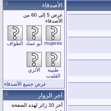
الأصدقاء
عرض 5 إلى 60 من
الأصدقاء
mujeres
أبو عماد
الطواف
طبيبة
الأثري
القلوب
عرض جميع الأصدقاء
آخر الزوار
آخر 10 زائر لهذه الصفحة
هم: