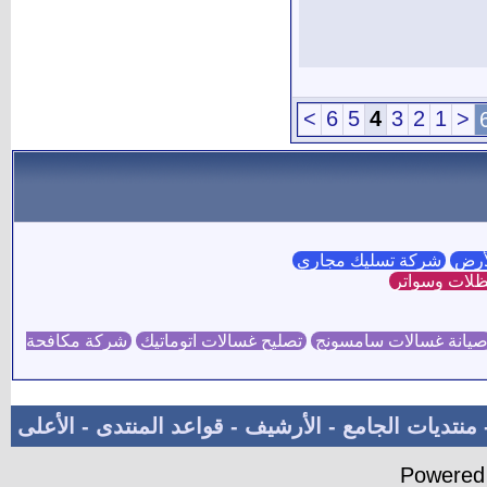
>
6
5
4
3
2
1
<
لأرض
شركة تسليك مجاري
لات وسواتر
يانة غسالات سامسونج
تصليح غسالات اتوماتيك
شركة مكافحة
منتديات الجامع
-
الأرشيف
-
قواعد المنتدى
-
الأعلى
Powered 