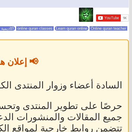
online quran classes
Online quran teacher
Learn quran online
اكاديمية 
📢 إعلان ه
السادة أعضاء وزوار المنتدى الكر
حرصًا على تطوير المنتدى وتحس
جميع المقالات والمنشورات الدعا
تتضمن روابط خارجية لمواقع إلكت