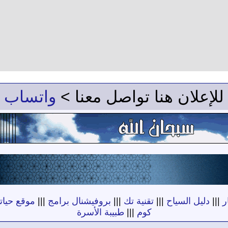
للإعلان هنا تواصل معنا >
واتساب
ر
|||
دليل السياح
|||
تقنية تك
|||
بروفيشنال برامج
|||
موقع حياته
كوم
|||
طبيبة الأسرة