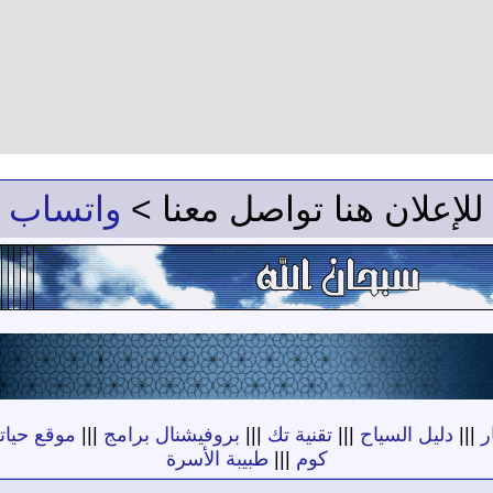
للإعلان هنا تواصل معنا >
واتساب
ر
|||
دليل السياح
|||
تقنية تك
|||
بروفيشنال برامج
|||
موقع حياته
كوم
|||
طبيبة الأسرة