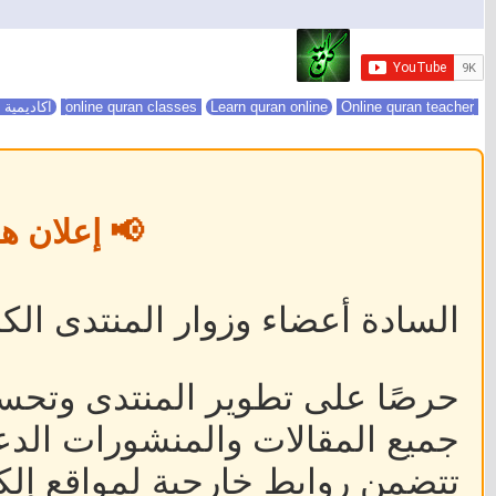
online quran classes
Online quran teacher
Learn quran online
اكاديمية 
📢 إعلان ه
السادة أعضاء وزوار المنتدى الكر
حرصًا على تطوير المنتدى وتحس
جميع المقالات والمنشورات الدعا
تتضمن روابط خارجية لمواقع إلكت