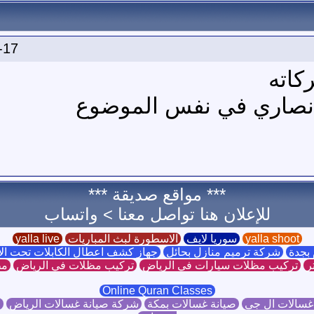
-17
كاته
الانصاري في نفس الموضوع
*** مواقع صديقة ***
للإعلان هنا تواصل معنا >
واتساب
yalla shoot
سوريا لايف
الاسطورة لبث المباريات
yalla live
بجدة
شركة ترميم منازل بحائل
جهاز كشف اعطال الكابلات تحت ا
ر
تركيب مظلات سيارات في الرياض
تركيب مظلات في الرياض
مظ
Online Quran Classes
غسالات ال جي
صيانة غسالات بمكة
شركة صيانة غسالات الرياض
ص