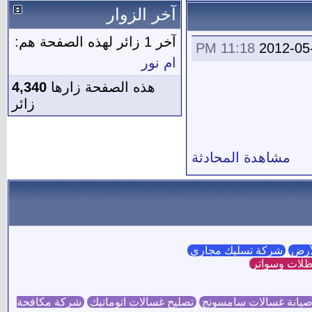
آخر الزوار
آخر 1 زائر لهذه الصفحة هم:
11:18 PM
2012-05
ام نور
هذه الصفحة زارها
4,340
زائر
مشاهدة المحادثة
لأرض
شركة تسليك مجاري
لات وسواتر
يانة غسالات سامسونج
تصليح غسالات اتوماتيك
شركة مكافحة