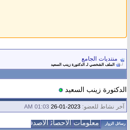
منتديات الجامع
الملف الشخصي لـ الدكتورة زينب السعيد
الدكتورة زينب السعيد
آخر نشاط للعضو:
2023-01-26
01:03 AM
معلومات عني
الاحصائيات
الأصدقاء
رسائل الزوار