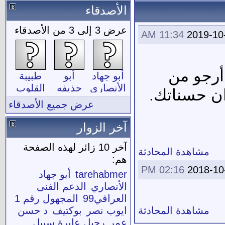
الأصدقاء
عرض 3 إلى 3 من الأصدقاء
11:34 AM
2019-10
أرجو من
أبو جهاد
أبو
طبيبة
الأنصاري
حذيفه
القلوب
ان حسناتك.
الانسي
عرض جميع الأصدقاء
آخر الزوار
آخر 10 زائر لهذه الصفحة
مشاهدة المحادثة
هم:
02:16 PM
2018-10
tarehabmer
أبو جهاد
الأنصاري
الدعم الفنى
العراقي99
المجهول رقم 1
مشاهدة المحادثة
ايوب نصر
بوكتيف
د حسن
عمر
رحيل عابرة سبيل