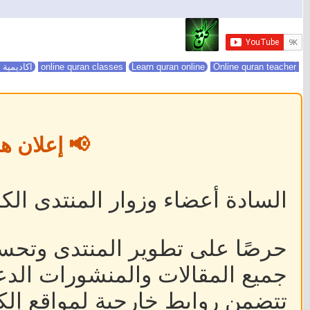
online quran classes
Online quran teacher
Learn quran online
اكاديمية 
📢 إعلان ه
السادة أعضاء وزوار المنتدى الكر
حرصًا على تطوير المنتدى وتحس
جميع المقالات والمنشورات الدعا
تتضمن روابط خارجية لمواقع إلكت