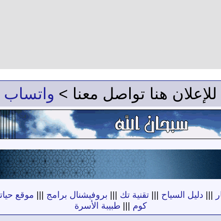
للإعلان هنا تواصل معنا >
واتساب
ر
|||
دليل السياح
|||
تقنية تك
|||
بروفيشنال برامج
|||
موقع حياته
كوم
|||
طبيبة الأسرة