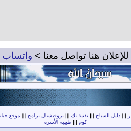
للإعلان هنا تواصل معنا >
واتساب
ر
|||
دليل السياح
|||
تقنية تك
|||
بروفيشنال برامج
|||
موقع حياته
كوم
|||
طبيبة الأسرة