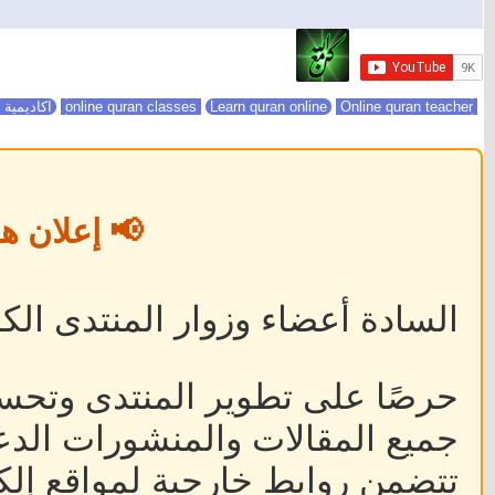
online quran classes
Online quran teacher
Learn quran online
اكاديمية 
📢 إعلان ه
السادة أعضاء وزوار المنتدى الكر
حرصًا على تطوير المنتدى وتحس
جميع المقالات والمنشورات الدعا
تتضمن روابط خارجية لمواقع إلكت