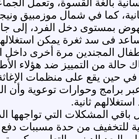
انية بالغة القسوة، وتعمل الجما
انية، كما في شمال موزمبيق ونيجي
هوض بمستوى دخل الفرد، إلى جان
د فى سد ثغرة يمكن استغلالها من
أطفال المجندين مرة أخرى داخل ا
ك حالة من التمييز ضد هؤلاء الأطف
، في حين يقع على منظمات الإغاث
بر برامج وحوارات توعوية وأن الم
استغلالهم ثانية.
باقي المشكلات التي تواجهها الد
ولية للتخفيف من حدة مسببات دفع 