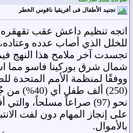
عضو جديد بمنتدى أنصار السنة
تجنيد الأطفال فى أفريقيا ناقوس الخطر
اتجه تنظيم داعش عقب تقهقره ف
للخلل الذي أصاب عدده وعتاده، ا
ت
جسدت آخر ملامح هذا النهج فيم
شمال شرق بوركينا فاسو مما اسفر عن 
ووفقًا لمنظمة الأمم المتحدة لل
(250) ألف طفل أي (40%) من جُملة الأطفال المجندين حول العالم
نحو (97) صراعاً مسلحاً، والتي أفرزت أطفالاً ضحايا جندتهم التنظيمات الإرهابية مستغلة
على إنجاز المهام دون لفت الانتب
بالأموال
.