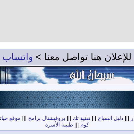
للإعلان هنا تواصل معنا >
واتساب
ر
|||
دليل السياح
|||
تقنية تك
|||
بروفيشنال برامج
|||
موقع حياته
كوم
|||
طبيبة الأسرة