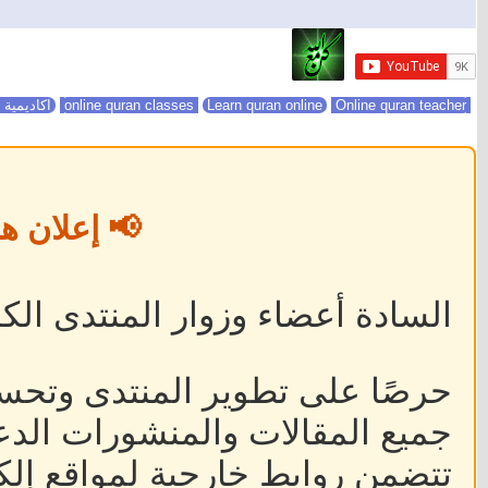
online quran classes
Online quran teacher
Learn quran online
اكاديمية 
📢 إعلان ه
السادة أعضاء وزوار المنتدى الكر
حرصًا على تطوير المنتدى وتحس
جميع المقالات والمنشورات الدعا
تتضمن روابط خارجية لمواقع إلكت