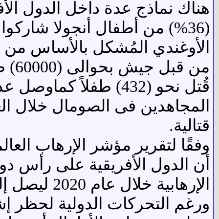
هناك نماذج عدة داخل الدول الأف
(36%) من أطفال أنجولا شاركو
الأوغندي المُشكل بالأساس من ا
من قبل جيش بحوالى (60000) طفل،
قُتل نحو (432) طفلاً كما
وصل عدد 
قتالية.
أن الدول الأفريقية على رأس دول ا
الإرهابية خلال عام 2020 ليصل إلى (3471) عملية أسفرت عن مقتل (10460) ضحية
ورغم التحركات الدولية لحظر إش