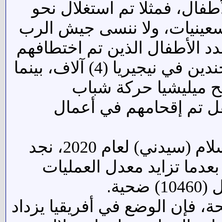
طفال، فمثلا تم استغلال نحو
لتسعينيات، ولا ننسى جيش الرب
د الأطفال الذين تم اختطافهم
تجاوز عدد الأطفال المجندين في نيجيريا (4) آلاف، بينما
ح ميليشيا حركة شباب
ال العامين الماضيين لنحو (6) آلاف طفل تم إقحامهم في أعمال
وفقًا لتقرير مؤشر الإرهاب العالمي الصادر عن معهد الاقتصاد والسلام (سيدني) لعام 2020، نجد
 بعدما تزايد معدل العمليات
.
، فإن الوضع في أفريقيا يزداد