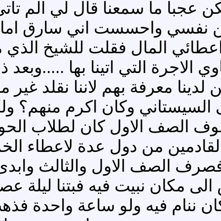
ن عجبا ما سمعنا قال لي الم تات
من نفسي واحسست اني سارق امام
اعطائي المال فقلت للشيخ الذي م
ي الاجرة التي اتينا بها .....وبعد 
ن لدينا معرفة بهم لاننا نقلد غي
 السيستاني وكان اكرم منهم؟ ولكن
ف الصف الاول كان لطلاب الحوزة
 القادمين من دول عدة لاعطاء ال
رف الصف الاول والثالث وابدى ا
لى مكان نبيت فيه فبتنا ليلة عص
مكان ننام فيه ولو ساعة واحدة ف