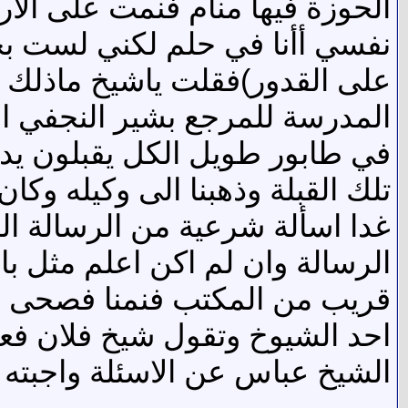
الحوزة فيها منام فنمت على ا
نفسي أأنا في حلم لكني لست بح
على القدور)فقلت ياشيخ ماذلك ف
المدرسة للمرجع بشير النجفي ال
في طابور طويل الكل يقبلون يد
تلك القبلة وذهبنا الى وكيله وك
غدا اسألة شرعية من الرسالة ا
الرسالة وان لم اكن اعلم مثل باقي
قريب من المكتب فنمنا فصحى ص
احد الشيوخ وتقول شيخ فلان فعل
الشيخ عباس عن الاسئلة واجبته 
.........