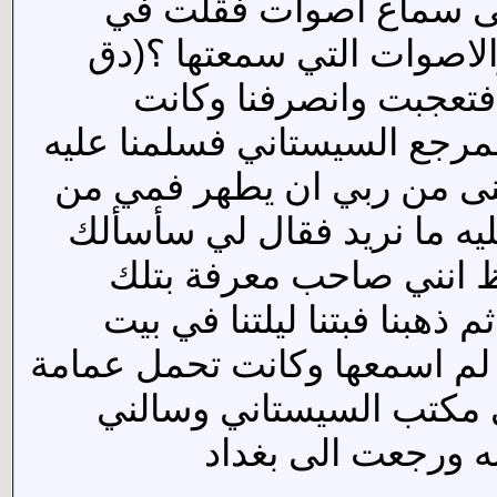
لى سماع اصوات فقلت في
لاصوات التي سمعتها ؟(دق
 فتعجبت وانصرفنا وكانت
لمرجع السيستاني فسلمنا عليه
منى من ربي ان يطهر فمي من
ليه ما نريد فقال لي سأسألك
ظ انني صاحب معرفة بتلك
ذهبنا فبتنا ليلتنا في بيت
لم اسمعها وكانت تحمل عمامة
ى مكتب السيستاني وسالني
ه ورجعت الى بغداد