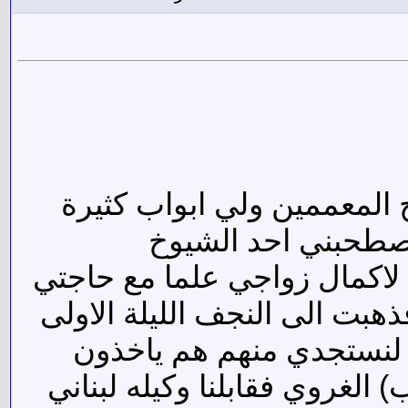
المعممين ولي ابواب كثيرة
 مستقبلا ..... الرحلة الاولى الى النجف (في سنة 1996 اصطحبني احد الشيوخ
اكمال زواجي علما مع حاجتي
بت الى النجف الليلة الاولى
اجع لنستجدي منهم هم ياخذون
الغروي فقابلنا وكيله لبناني