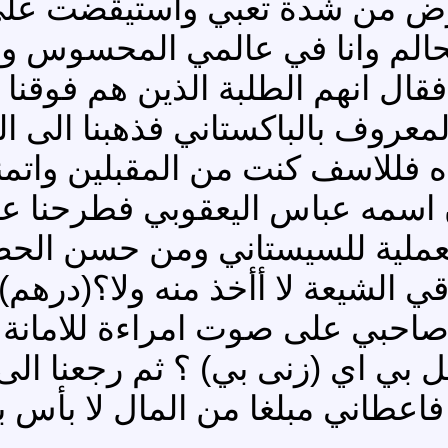
لارض من شدة تعبي واستيقضت ع
الم وانا في عالمي المحسوس وا
قال انهم الطلبة الذين هم فوقنا
معروف بالباكستاني فذهبنا الى ا
ه فللاسف كنت من المقبلين وات
ان اسمه عباس اليعقوبي فطرحنا ع
لعملية للسيستاني ومن حسن الح
 الشيعة لا أأخذ منه ولا؟(درهم)ثم 
احبي على صوت امراءة للامانة 
 بي اي (زنى بي) ؟ ثم رجعنا ال
فاعطاني مبلغا من المال لا بأس ب