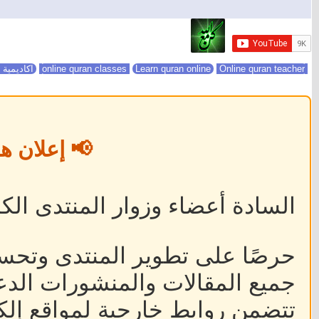
online quran classes
Online quran teacher
Learn quran online
اكاديمية 
📢 إعلان ه
السادة أعضاء وزوار المنتدى الكر
حرصًا على تطوير المنتدى وتحس
جميع المقالات والمنشورات الدعا
تتضمن روابط خارجية لمواقع إلكت