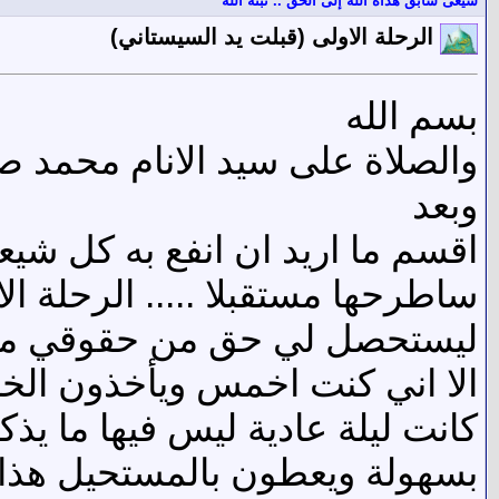
شيعى سابق هداه الله إلى الحق .. ثبته الله
الرحلة الاولى (قبلت يد السيستاني)
بسم الله
والصلاة على سيد الانام محمد ص
وبعد
اقسم ما اريد ان انفع به كل ش
ليستحصل لي حق من حقوقي من ا
الا اني كنت اخمس ويأخذون الخ
كانت ليلة عادية ليس فيها ما يذك
بسهولة ويعطون بالمستحيل هذا ان