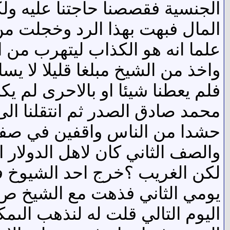
الجنسية فقصصنا حاجتنا عليه ولك
المال فبهت بهذا الرد وخجلت 
علما انه هو الكذاب ليتهرب من 
واخذ من الشيخ مبلغا قليلا لا يساو
فلم يعطنا شيئا او بالاحرى لم يك
محمد صادق الصدر ثم انتقلنا الى
حشدا من الناس واقفين في صفو
والصف الثاني كان لاهل الدولار
لكن الغريب ؟خرج احد الشيوخ فص
يومي الثاني فذهت مع الشيخ ص ا
اليوم التالي قلت له لنذهب الى