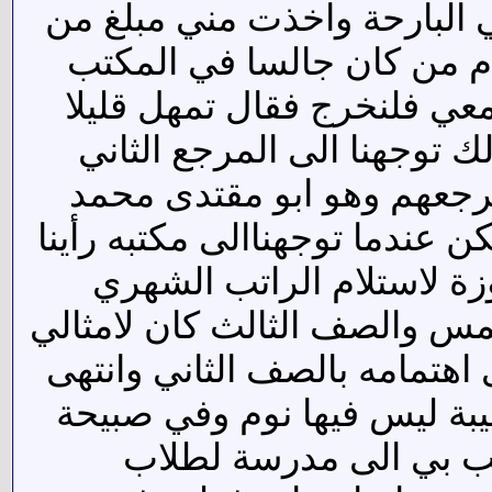
ي البارحة واخذت مني مبلغ من
 من كان جالسا في المكتب
عي فلنخرج فقال تمهل قليلا
ذلك توجهنا الى المرجع الثاني
ر مرجعهم وهو ابو مقتدى محمد
 عندما توجهناالى مكتبه رأينا
 لاستلام الراتب الشهري
خمس والصف الثالث كان لامثالي
هتمامه بالصف الثاني وانتهى
يبة ليس فيها نوم وفي صبيحة
ذهب بي الى مدرسة لطلاب