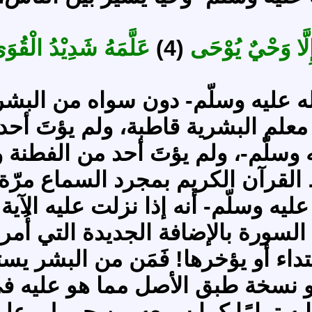
لَّا وَحْيٌ يُوْحَى
(4)
عَلَّمَهُ شَدِيْدُ الْقُوَ
الله عليه وسلّم- دون سواه من ال
معلم البشرية قاطبة، ولم يؤتَ أحد 
 وسلّم-، ولم يؤتَ أحد من الفطنة و
القرآن الكريم بمجرد السماع مرّة 
يه وسلّم- أنه إذا نزلت عليه الآي
السورة بالإضافة الجديدة التي أُمر 
داء أو يؤخرها! فَمَن من البشر يس
هو نسخة طبق الأصل مما هو عليه في
به تمامًا كما سمعه من جبريل -عليه 