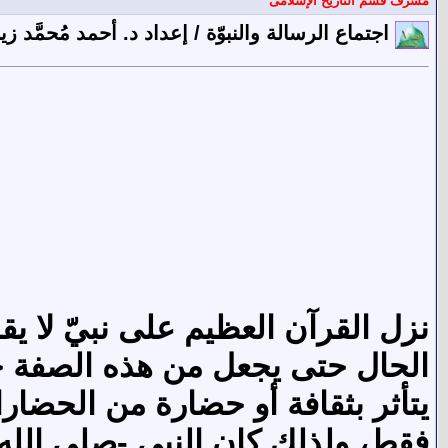
مشرف قسم التاريخ الإسلامى
اجتماع الرسالة والنبوّة / إعداد د. أحمد مُحمَّد زي
نزل القرآن العظيم على نبيّ لا يق
الحال حتى يجعل من هذه الصفة حجّة
يتأثر بثقافة أو حضارة من الحضا
فقط، ولذلك كان النبي -صلى الله 