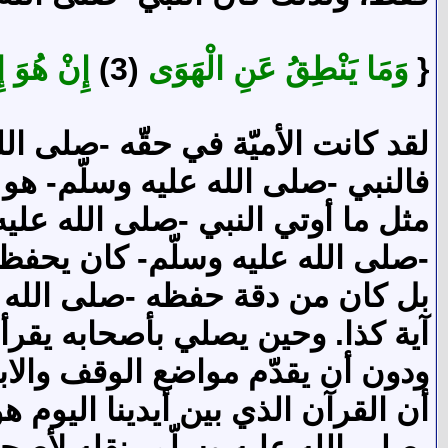
{
وَمَا يَنْطِقُ عَنِ الْهَوَى
(3)
إِنْ هُوَ إِ
لقد كانت الأميّة في حقّه -صلى 
فالنبي -صلى الله عليه وسلّم- هو 
مثل ما أوتي النبي -صلى الله عليه
-صلى الله عليه وسلّم- كان يحفظ 
بل كان من دقة حفظه -صلى الله عل
آية كذا. وحين يصلي بأصحابه يقرأ 
ودون أن يقدّم مواضع الوقف والابت
أن القرآن الذي بين أيدينا اليوم 
-صلى الله عليه وسلّم- نقله لأصحا