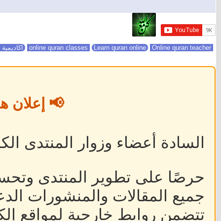
online quran classes
Online quran teacher
Learn quran online
اكاديمية 
📢 إعلان ه
السادة أعضاء وزوار المنتدى الكر
حرصًا على تطوير المنتدى وتحس
جميع المقالات والمنشورات الدعا
تتضمن روابط خارجية لمواقع إلكت