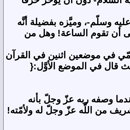
ليه وسلّم-، وميَّزه بفضيلة أنَّه
إلى أن تقوم الساعة! وهل من
ه أمّي في موضعين اثنين في القرآن
يث قال في الموضع الأوَّل:{
ندما وصفه ربه عزّ وجلّ بأنه
يف من اللَّه عزّ وجلّ له ولأمّته!