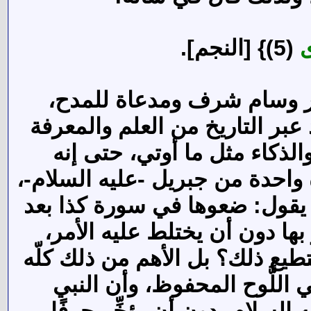
ى
(5)} [النجم].
بشر وسام شرف ومدعاة للمدح،
عبر التاريخ من العلم والمعرفة
الذكاء مثل ما أوتي، حتى إنه
واحدة من جبريل -عليه السلام-،
ة يقول: ضعوها في سورة كذا بعد
بها دون أن يختلط عليه الأمر،
تطيع ذلك؟ بل الأهم من ذلك كلّه
 اللَّوح المحفوظ، وأن النبي
السلام- دون أن يؤخِّر حرفًا