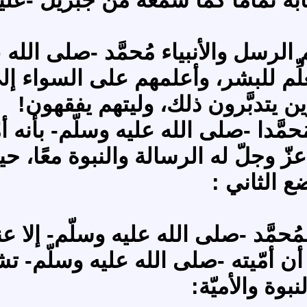
م الرسل والأنبياء مُحمَّد -صلى الله ع
علِّم للبشر، وأعلمهم على السواء 
 يتدبَّرون ذلك، وليتهم يفقهون!
ُحمَّدا -صلى الله عليه وسلّم- بأن
زّ وجلّ له الرسالة والنبوة معًا، ح
 الثاني :
ُحمَّد -صلى الله عليه وسلّم- إلا ع
أن أمّيته -صلى الله عليه وسلّم- تشر
بوة والأميّة: