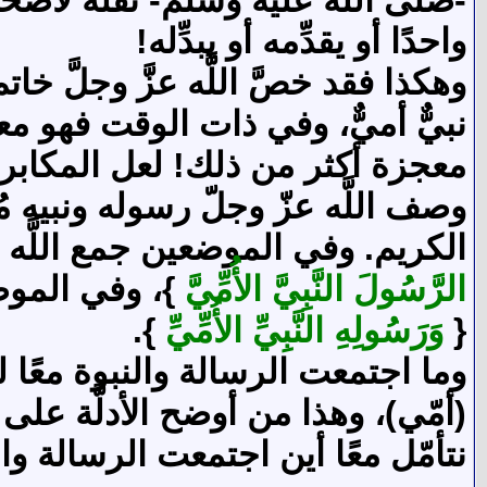
واحدًا أو يقدِّمه أو يبدِّله!
وهكذا فقد خصَّ اللَّه عزَّ وجلَّ خات
نبيٌّ أميٌّ، وفي ذات الوقت فهو م
معجزة أكثر من ذلك! لعل المكابرين
وصف اللَّه عزّ وجلّ رسوله ونبيه م
الكريم. وفي الموضعين جمع اللَّه ع
الرَّسُولَ النَّبِيَّ الأُمِّيَّ
}، وفي الموضع
{
وَرَسُولِهِ النَّبِيِّ الأُمِّيِّ
}.
وما اجتمعت الرسالة والنبوة معًا لم
(أمّي)، وهذا من أوضح الأدلَّة على 
نتأمّل معًا أين اجتمعت الرسالة والن