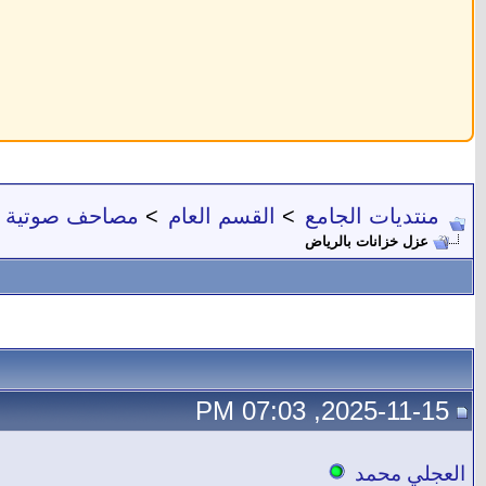
منتديات الجامع
>
القسم العام
>
مصاحف صوتية
عزل خزانات بالرياض
2025-11-15, 07:03 PM
العجلي محمد