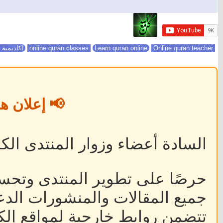
online quran classes
Online quran teacher
Learn quran online
اكاديمية 
📢 إعلان ه
السادة أعضاء وزوار المنتدى الكر
حرصًا على تطوير المنتدى وتحس
جميع المقالات والمنشورات الدعا
تتضمن روابط خارجية لمواقع إلكت