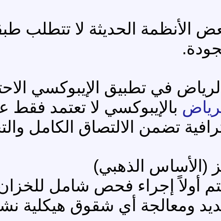
الأساس (Self-Priming): بعض الأنظمة الحديثة 
جودة.
لرياض
بالإيبوكسي لا تعتمد فقط ع
ترافية تضمن الالتصاق الكامل والت
يز (الأساس الذهبي)
أولاً إجراء فحص شامل للخزان 
يد ومعالجة أي شقوق هيكلية نش