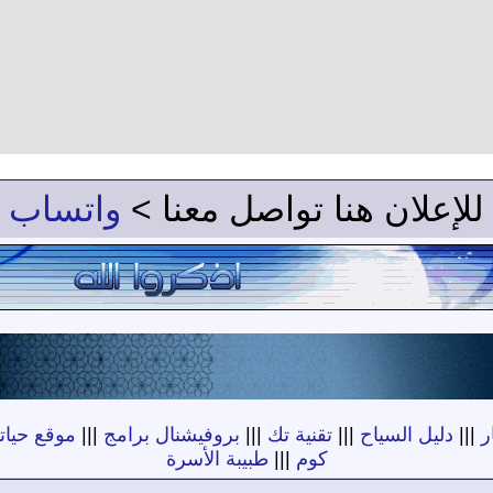
للإعلان هنا تواصل معنا >
واتساب
ر
|||
دليل السياح
|||
تقنية تك
|||
بروفيشنال برامج
|||
موقع حياته
كوم
|||
طبيبة الأسرة