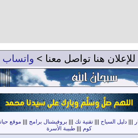
للإعلان هنا تواصل معنا >
واتساب
ر
|||
دليل السياح
|||
تقنية تك
|||
بروفيشنال برامج
|||
موقع حياته
كوم
|||
طبيبة الأسرة