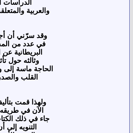
الدراسات ال
والعربية والمتعل
وقد سرّني أن أج
في عدد من المجلات
البريطانية عن 
وثالثه حول تأ
الحاجة ماسة إلى 
القلب والصدر
ولهذا قمت بتألي
الآن في طريقه 
جاء في ذلك الكتا
التنويه إلى أ