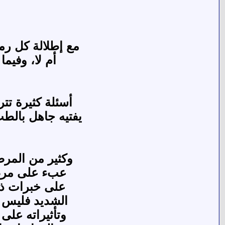
مع إطلالة كل رم
أم لا، وفيم
أسئلة كثيرة تت
يفتيه جاهل بالط
وكثير من المرض
عبء على مرضه،
على خبرات ذا
الشديد فليس ه
وتأثيراته على