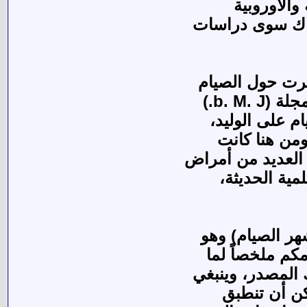
والأوروبية
هناك سوى دراسات
شرت حول الصيام
b. M.)
م على الوليد،
ومن هنا كانت
العديد من أمراض
مية الحديثة،
هر الصيام) وهو
كم ملخصاً لما
 المصدر، وينبغي
مكن أن تنطبق