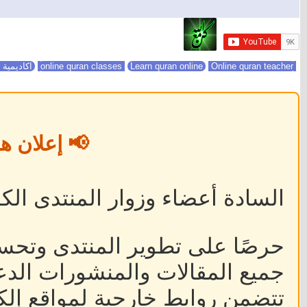
online quran classes
Online quran teacher
Learn quran online
اكاديمية 
📢 إعلان ه
السادة أعضاء وزوار المنتدى الكر
حرصًا على تطوير المنتدى وتحس
جميع المقالات والمنشورات الدعا
تتضمن روابط خارجية لمواقع إلكت