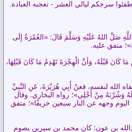
تطفئوا سرجكم ليالي العشر - تعجبه العبادة.
َلَّ اللهُ عَلَيْهِ وَسَلَّمَ قَالَ: «العُمْرَةُ إِلَى
لجَنَّةُ»؛ متفق عليه.
ْلَهُ، وَأنَّ الْهِجْرَةَ تَهْدِمُ مَا كَانَ قَبْلِهَا،
نفسه، فعنْ أَبِي هُرَيْرَةَ، عَنِ النَّبِيِّ
هُ وَأَكْلَهُ وَشُرْبَهُ مِنْ أَجْلِي»؛ رواه البخاري. وقال
ك اليوم وجهه عن النار سبعين خريفًا»؛ متفق
بدالله بن عون: كان محمد بن سيرين يصوم