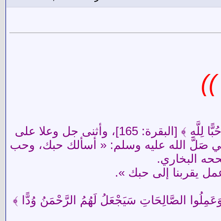
))
محبة الله جل وعلا أمنية الصالحين، وقد وصف الله أهل الإيمان بقوله: ﴿ وَالَّذِينَ آمَنُوا أَشَدُّ حُبًّا لِلَّهِ ﴾ [البقرة: 165]، وأثنى جل وعلا على
َوْمٍ يُحِبُّهُمْ وَيُحِبُّونَهُ ﴾ [المائدة: 54] وكان من دعاء النبي صَلَّ الله عليه وسلم: « أسألك حبك، وحب
حه البخاري.
مل يقربنا إلى حبك ».
صَّالِحَاتِ سَيَجْعَلُ لَهُمُ الرَّحْمَنُ وُدًّا ﴾