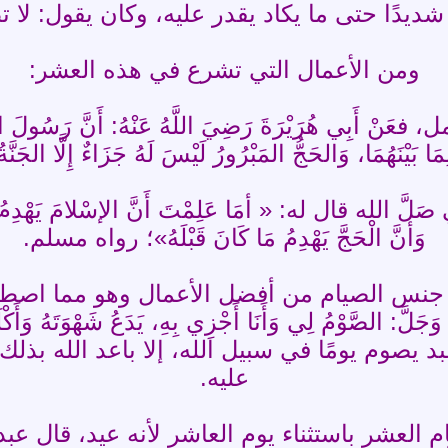
 شديدًا حتى ما يكاد يقدر عليه، وكان يقول: لا 
ومن الأعمال التي تشرع في هذه العشر:
ي هُرَيْرَةَ رَضِيَ اللَّهُ عَنْهُ: أَنَّ رَسُولَ اللَّهِ ص
لِمَا بَيْنَهُمَا، وَالحَجُّ المَبْرُورُ لَيْسَ لَهُ جَزَاءٌ إِلَّا ا
ه: « ‏أمَا عَلِمْتَ أَنَّ الإسْلامَ يَهْدِمُ مَا كَانَ قَب
وَأنَّ الْحَجَّ يَهْدِمُ مَا كَانَ قَبْلَهُ»؛ رواه مسلم.
جنس الصيام من أفضل الأعمال وهو مما اصطفاه الله ل
زَّ وَجَلَّ: الصَّوْمُ لِي وَأَنَا أَجْزِي بِهِ، يَدَعُ شَهْوَتَ
د يصوم يومًا في سبيل الله، إلا باعد الله بذل
عليه.
م العشر باستثناء يوم العاشر لأنه عيد، قال ع