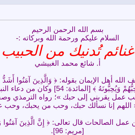
بسم الله الرحمن الرحيم
السلام عليكم ورحمة الله وبركاته :-
غنائم تُدنيك من الحبيب 
أ. شائع محمد الغبيشي
بعض عباده بقول: ﴿ فَسَوْفَ يَأْتِي اللَّهُ بِق
 عمل يقربني إلى حبك »؛ رواه الترمذي وصح
 « اللهم إنا نسألك حبك، وحب من يحبك، وحب ع
ات قال تعالى: ﴿ إِنَّ الَّذِينَ آمَنُوا وَعَمِلُوا ال
[مريم: 96].