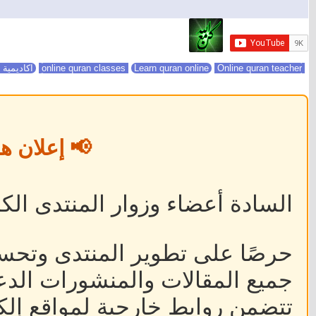
online quran classes
Online quran teacher
Learn quran online
اكاديمية 
📢 إعلان ه
السادة أعضاء وزوار المنتدى الكر
حرصًا على تطوير المنتدى وتحس
جميع المقالات والمنشورات الدعا
تتضمن روابط خارجية لمواقع إلكت