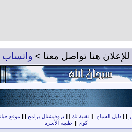
للإعلان هنا تواصل معنا >
واتساب
ر
|||
دليل السياح
|||
تقنية تك
|||
بروفيشنال برامج
|||
موقع حياته
كوم
|||
طبيبة الأسرة