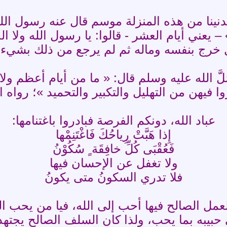
نا من هذه المنزلة موسم قال عنه رسول الله ص
– يعني أيام العشر - قالوا: يا رسول الله ولا ا
ل خرج بنفسه وماله ثم لم يرجع من ذلك بشيء »
َ الله عليه وسلم قال: « ما من أيام أعظم ولا
ا فيهن من التهليل والتكبير والتحميد »؛ رواه ا
عباد الله، دونكم الفرصة فبادروا باغتنامها:
إِذا هَبَّتْ رِياحُكَ فَاغْتَنِمْها
فَعُقْبَى كُلِّ خافِقَة ٍ سُكُوْنُ
ولا تغفل عن الإحسان فيها
فلا تدري السكونُ متى يكونُ
ن العمل الصالح فيها أحب إلى الله، فيا من يحب 
لى حبيبه بما يحب، ولذا كان السلف الصالح يجت