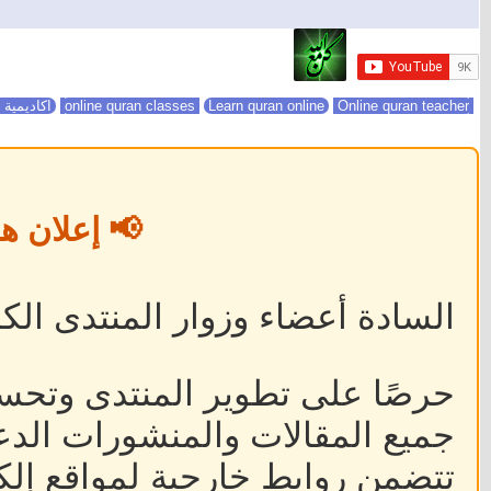
online quran classes
Online quran teacher
Learn quran online
اكاديمية 
📢 إعلان ه
السادة أعضاء وزوار المنتدى الكر
حرصًا على تطوير المنتدى وتحس
جميع المقالات والمنشورات الدعا
تتضمن روابط خارجية لمواقع إلكت