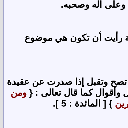
 وعلى آله وصحبه.
لة رأيت أن تكون هي موضوع
ما تصح وتقبل إذا صدرت عن عقيدة
وأقوال كما قال تعالى : {
ومن
رين
} [ المائدة : 5 ].